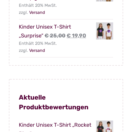
Enthält 20% MwSt.
Preis
Preis
zzgl.
Versand
war:
ist:
€ 25,00
€ 19,90.
Kinder Unisex T-Shirt
Ursprünglicher
Aktueller
„Surprise“
€
25,00
€
19,90
Enthält 20% MwSt.
Preis
Preis
zzgl.
Versand
war:
ist:
€ 25,00
€ 19,90.
Aktuelle
Produktbewertungen
Kinder Unisex T-Shirt „Rocket