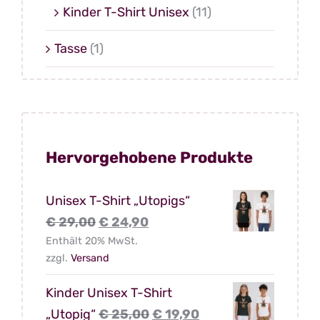
Kinder T-Shirt Unisex
(11)
Tasse
(1)
Hervorgehobene Produkte
Unisex T-Shirt „Utopigs“
Ursprünglicher
Aktueller
€
29,00
€
24,90
Enthält 20% MwSt.
Preis
Preis
zzgl.
Versand
war:
ist:
€ 29,00
€ 24,90.
Kinder Unisex T-Shirt
Ursprünglicher
Aktueller
„Utopig“
€
25,00
€
19,90