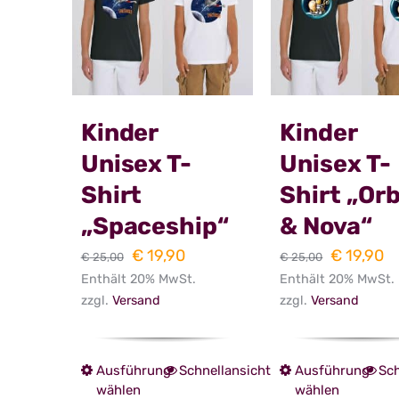
Die
Die
Optionen
Opti
können
könn
auf
auf
der
der
Kinder
Kinder
Produktseite
Prod
Unisex T-
Unisex T-
gewählt
gewä
Shirt
Shirt „Orb
werden
werd
„Spaceship“
& Nova“
Ursprünglicher
Aktueller
Ursprüng
Ak
€
19,90
€
19,90
€
25,00
€
25,00
Enthält 20% MwSt.
Preis
Preis
Enthält 20% MwSt.
Preis
Pr
zzgl.
Versand
zzgl.
Versand
war:
ist:
war:
is
€ 25,00
€ 19,90.
€ 25,00
€ 
Ausführung
Schnellansicht
Ausführung
Sch
Dieses
Dies
wählen
wählen