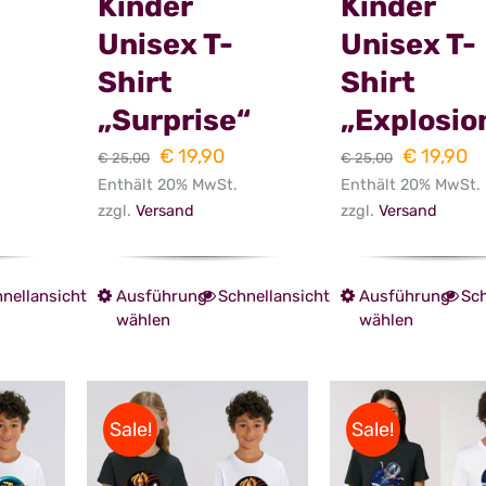
Kinder
Kinder
Unisex T-
Unisex T-
Shirt
Shirt
„Surprise“
„Explosio
licher
tueller
Ursprünglicher
Aktueller
Ursprüng
Ak
€
19,90
€
19,90
€
25,00
€
25,00
eis
Enthält 20% MwSt.
Preis
Preis
Enthält 20% MwSt.
Preis
Pr
zzgl.
Versand
zzgl.
Versand
t:
war:
ist:
war:
is
19,90.
€ 25,00
€ 19,90.
€ 25,00
€ 
nellansicht
Ausführung
Schnellansicht
Ausführung
Sch
es
Dieses
Dies
wählen
wählen
ukt
Produkt
Prod
weist
weist
ere
mehrere
mehr
Sale!
Sale!
anten
Varianten
Vari
auf.
auf.