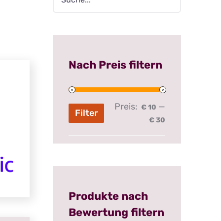
Nach Preis filtern
Preis:
—
€ 10
Filter
Min.
Max.
€ 30
Preis
Preis
Produkte nach
Bewertung filtern