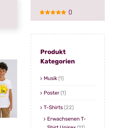
()
Bewertet
mit
5
von 5
Produkt
Kategorien
Musik
(1)
Poster
(1)
T-Shirts
(22)
Erwachsenen T-
Shirt Unisex
(11)