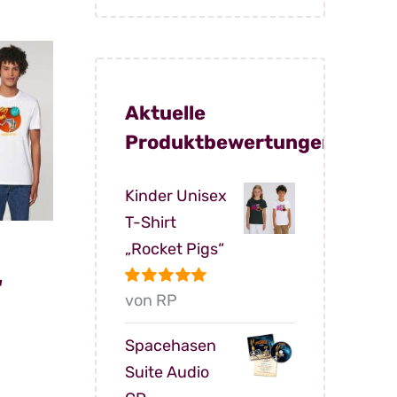
ukt
€ 25,00
€ 19,90.
ere
anten
Aktuelle
Produktbewertungen
onen
en
Kinder Unisex
T-Shirt
„Rocket Pigs“
ktseite
“
hlt
Bewertet
von RP
mit
5
von 5
licher
ktueller
en
reis
Spacehasen
t:
Suite Audio