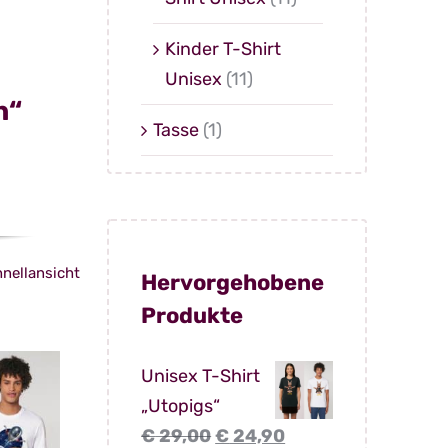
Kinder T-Shirt
Unisex
(11)
n“
Tasse
(1)
licher
tueller
eis
t:
19,90.
nellansicht
es
Hervorgehobene
ukt
Produkte
ere
Unisex T-Shirt
anten
„Utopigs“
Ursprünglicher
Aktueller
€
29,00
€
24,90