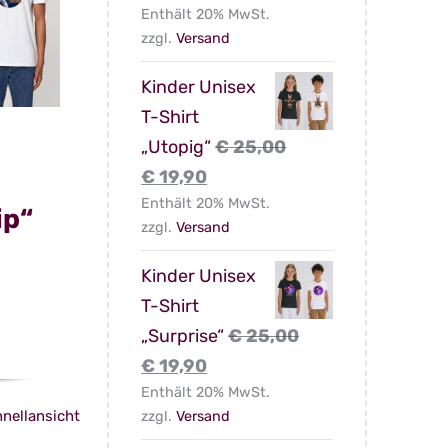
Enthält 20% MwSt.
Preis
Preis
onen
zzgl.
Versand
war:
ist:
en
€ 29,00
€ 24,90.
Kinder Unisex
T-Shirt
„Utopig“
€
25,00
ktseite
Ursprünglicher
Aktueller
€
19,90
hlt
Preis
Enthält 20% MwSt.
Preis
ip“
en
zzgl.
Versand
war:
ist:
licher
ktueller
€ 25,00
€ 19,90.
Kinder Unisex
reis
T-Shirt
t:
„Surprise“
€
25,00
 24,90.
Ursprünglicher
Aktueller
€
19,90
Preis
Enthält 20% MwSt.
Preis
nellansicht
zzgl.
Versand
es
war:
ist: