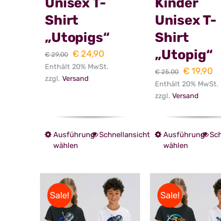
Unisex T-
Kinder
Shirt
Unisex T-
„Utopigs“
Shirt
„Utopig“
Ursprünglicher
Aktueller
€
24,90
€
29,00
Enthält 20% MwSt.
Preis
Preis
Ursprüng
Ak
€
19,90
€
25,00
zzgl.
Versand
war:
ist:
Enthält 20% MwSt.
Preis
Pr
zzgl.
Versand
€ 29,00
€ 24,90.
war:
is
€ 25,00
€ 
Ausführung
Schnellansicht
Ausführung
Sch
Dieses
Dies
wählen
wählen
Produkt
Prod
weist
weist
mehrere
mehr
Sale!
Sale!
Varianten
Vari
auf.
auf.