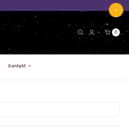
Toggle
Sliding
Bar
0
Area
Kontakt