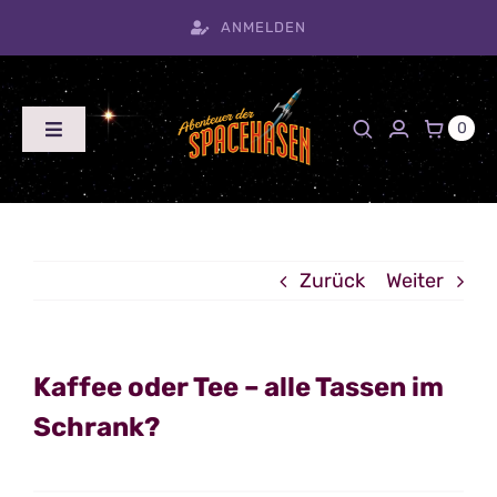
Zum
ANMELDEN
Inhalt
springen
0
Toggle
Navigation
Home
Blog
Timeline
Zurück
Weiter
Shop
Produktarchiv
Kaffee oder Tee – alle Tassen im
Team
Schrank?
Kontakt