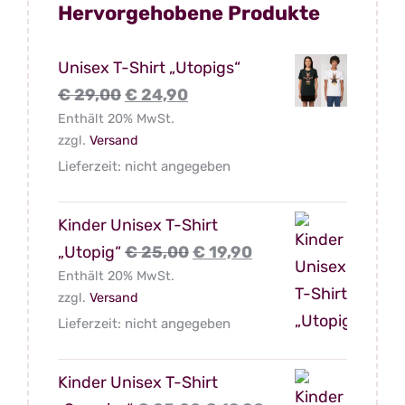
Hervorgehobene Produkte
Unisex T-Shirt „Utopigs“
Ursprünglicher
Aktueller
€
29,00
€
24,90
Enthält 20% MwSt.
Preis
Preis
zzgl.
Versand
war:
ist:
Lieferzeit: nicht angegeben
€ 29,00
€ 24,90.
Kinder Unisex T-Shirt
Ursprünglicher
Aktueller
„Utopig“
€
25,00
€
19,90
Enthält 20% MwSt.
Preis
Preis
zzgl.
Versand
war:
ist:
Lieferzeit: nicht angegeben
€ 25,00
€ 19,90.
Kinder Unisex T-Shirt