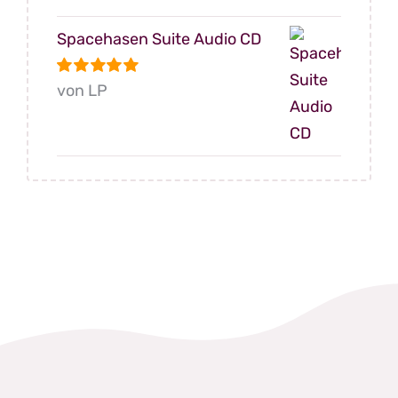
mit
5
von 5
Spacehasen Suite Audio CD
Bewertet
von LP
mit
5
von 5