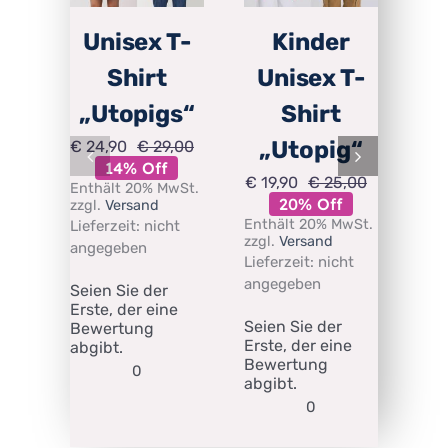
Unisex T-
Kinder
Shirt
Unisex T-
U
„Utopigs“
Shirt
„Utopig“
„S
€
24,90
€
29,00
Ursprünglicher
Aktueller
14% Off
Preis
Preis
€
19,90
€
25,00
€
19
Enthält 20% MwSt.
Ursprüngli
Aktueller
war:
ist:
20% Off
zzgl.
Versand
Preis
Preis
€ 29,00
€ 24,90.
Enthält 20% MwSt.
Ent
Lieferzeit: nicht
war:
ist:
zzgl.
Versand
zzgl
€ 25,00
€ 19,90.
angegeben
Lieferzeit: nicht
Lief
angegeben
ang
Seien Sie der
Erste, der eine
Seien Sie der
Sei
Bewertung
Erste, der eine
Erst
abgibt.
Bewertung
Bew
0
abgibt.
abg
0