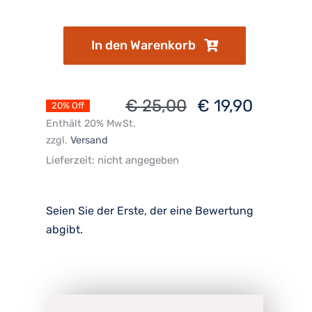
In den Warenkorb
€
25,00
€
19,90
20% Off
Ursprünglicher
Aktueller
Enthält 20% MwSt.
Preis
Preis
zzgl.
Versand
war:
ist:
Lieferzeit: nicht angegeben
€ 25,00
€ 19,90.
Seien Sie der Erste, der eine Bewertung
abgibt.