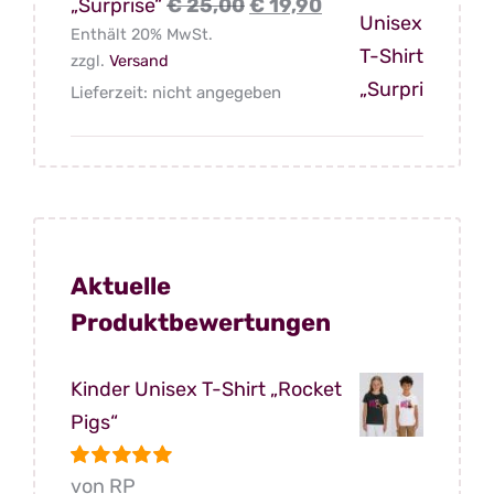
Ursprünglicher
Aktueller
„Surprise“
€
25,00
€
19,90
Enthält 20% MwSt.
Preis
Preis
zzgl.
Versand
war:
ist:
Lieferzeit: nicht angegeben
€ 25,00
€ 19,90.
Aktuelle
Produktbewertungen
Kinder Unisex T-Shirt „Rocket
Pigs“
Bewertet
von RP